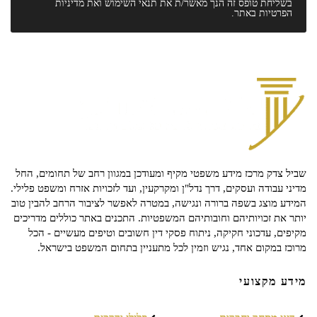
בשליחת טופס זה הנך מאשר/ת את
תנאי השימוש
ואת
מדיניות
הפרטיות
באתר.
שביל צדק מרכז מידע משפטי מקיף ומעודכן במגוון רחב של תחומים, החל
מדיני עבודה ועסקים, דרך נדל"ן ומקרקעין, ועד לזכויות אזרח ומשפט פלילי.
המידע מוצג בשפה ברורה ונגישה, במטרה לאפשר לציבור הרחב להבין טוב
יותר את זכויותיהם וחובותיהם המשפטיות. התכנים באתר כוללים מדריכים
מקיפים, עדכוני חקיקה, ניתוח פסקי דין חשובים וטיפים מעשיים - הכל
מרוכז במקום אחד, נגיש וזמין לכל מתעניין בתחום המשפט בישראל.
מידע מקצועי