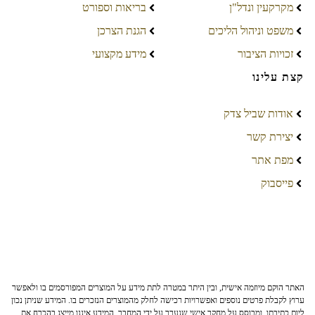
מקרקעין ונדל"ן
בריאות וספורט
משפט וניהול הליכים
הגנת הצרכן
זכויות הציבור
מידע מקצועי
קצת עלינו
אודות שביל צדק
יצירת קשר
מפת אתר
פייסבוק
האתר הוקם מיוזמה אישית, ובין היתר במטרה לתת מידע על המוצרים המפורסמים בו ולאפשר
ערוץ לקבלת פרטים נוספים ואפשרויות רכישה לחלק מהמוצרים הנזכרים בו. המידע שניתן נכון
ליום כתיבתו, ומבוסס על מחקר אישי שנערך על ידי המחבר. המידע איננו מייצג בהכרח את