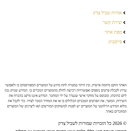
אודות שביל צדק
יצירת קשר
מפת אתר
פייסבוק
האתר הוקם מיוזמה אישית, ובין היתר במטרה לתת מידע על המוצרים המפורסמים בו ולאפשר
ערוץ לקבלת פרטים נוספים ואפשרויות רכישה לחלק מהמוצרים הנזכרים בו. המידע שניתן נכון
ליום כתיבתו, ומבוסס על מחקר אישי שנערך על ידי המחבר. המידע איננו מייצג בהכרח את
השירות, המוצר, את הפרטים הטכניים הכלולים בו או את המחיר הנזכר לצידו. כדי לקבל את
מלוא המידע הרלוונטי על המוצרים יש לפנות למשווקים המורשים ו/או ליצרנים של המוצרים
המוזכרים באתר.
© 2026 כל הזכויות שמורות לשביל צדק