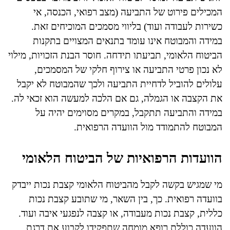
המכילים פירוט של התביעה (מצב רפואי, הכנסה, אי
כשירות לעבודה ועוד) בליווי מסמכים המוכיחים זאת.
במידה והמבוטח אינו עומד בתנאים המצויים בתקנות
הביטוח הלאומי, תביעתו תידחה. חוסר הבנת הזכויות, מילוי
לא נכון פרטי התביעה או צירוף חלקי של המסמכים,
עלולים להוביל לדחיית התביעה ולכך שהמבוטח לא יקבל
את הקצבה או הגמלה, גם אם הלכה למעשה הוא זכאי לה.
במידה והתביעה תתקבל, במקרים מסוימים יהיה על
המבוטח להתמודד מול הוועדה הרפואית.
הוועדות הרפואיות של הביטוח הלאומי
מי שמגיש בקשה לקבל מהביטוח הלאומי קצבת נכות ייבדק
בוועדה רפואית. כך, בין השאר, מי שתובע קצבת נכות
כללית, קצבת נכות מעבודה, או קצבה לנפגעי איבה ועוד.
הוועדה כוללת רופא מומחה שתפקידו לקבוע את דרגת