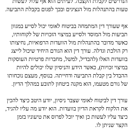
הנדרשים לקבלת הקצבה. לעיתים הוא אף עלול לעשות
טעות בהתנהלות מול הנציגים ובכך לפגום בקבלת התביעה.
אף שעורך דין המתמחה בביטוח לאומי יכול לסייע במגוון
תביעות מול המוסד ולסייע במיצוי הזכויות של לקוחותיו,
כאשר מדובר בהתנהלות מול הוועדות הרפואיות, נחיצותו
רק הולכת וגדלה. עורך דין הוא הגורם היחיד שיכול לייצג
בוועדות האלו (להבדיל, למשל, מחברות פרטיות העוסקות
במיצוי זכויות), כאשר הידע והניסיון שלו יכולים להיות
ההבדל בין קבלת התביעה ודחייתה. בנוסף, מעצם נוכחותו
של גורם מטעמו, הוא מקנה ביטחון לתובע במהלך הדיון.
עורך דין לביטוח לאומי שצבר ניסיון, יודע היטב כיצד להכין
את הלקוח לקראת הדיון בוועדות. הוא יודע מה עליו להגיד,
כיצד עליו לעשות כן ואיך יוכל לפרוס את טיעוניו בזמן
הקצר שניתן לו.