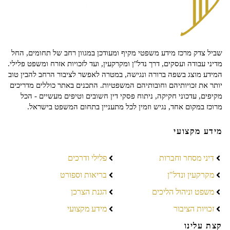
שביל צדק מרכז מידע משפטי מקיף ומעודכן במגוון רחב של תחומים, החל
מדיני עבודה ועסקים, דרך נדל"ן ומקרקעין, ועד לזכויות אזרח ומשפט פלילי.
המידע מוצג בשפה ברורה ונגישה, במטרה לאפשר לציבור הרחב להבין טוב
יותר את זכויותיהם וחובותיהם המשפטיות. התכנים באתר כוללים מדריכים
מקיפים, עדכוני חקיקה, ניתוח פסקי דין חשובים וטיפים מעשיים - הכל
מרוכז במקום אחד, נגיש וזמין לכל מתעניין בתחום המשפט בישראל.
מידע מקצועי
דיני מסחר וחברות
פלילי ודרכים
מקרקעין ונדל"ן
בריאות וספורט
משפט וניהול הליכים
הגנת הצרכן
זכויות הציבור
מידע מקצועי
קצת עלינו