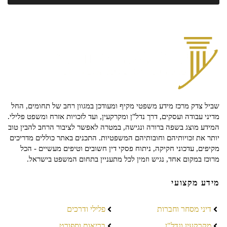
שביל צדק מרכז מידע משפטי מקיף ומעודכן במגוון רחב של תחומים, החל
מדיני עבודה ועסקים, דרך נדל"ן ומקרקעין, ועד לזכויות אזרח ומשפט פלילי.
המידע מוצג בשפה ברורה ונגישה, במטרה לאפשר לציבור הרחב להבין טוב
יותר את זכויותיהם וחובותיהם המשפטיות. התכנים באתר כוללים מדריכים
מקיפים, עדכוני חקיקה, ניתוח פסקי דין חשובים וטיפים מעשיים - הכל
מרוכז במקום אחד, נגיש וזמין לכל מתעניין בתחום המשפט בישראל.
מידע מקצועי
דיני מסחר וחברות
פלילי ודרכים
מקרקעין ונדל"ן
בריאות וספורט