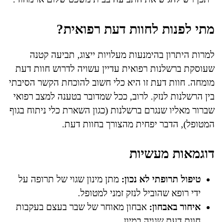
מתי לפנות לחוות דעת רפואית?
למרות היתרון בהימנעות מעלויות ייצוג, תביעה קטנה
שעוסקת ברשלנות רפואית עדיין עשויה לדרוש חוות דעת
מומחה. חוות דעת זו היא כלי חשוב להוכחת הקשר הסיבתי
בין הרשלנות לנזק. לרוב, ככל שמדובר בטענה למצב רפואי
שברור מאליו שנגרם ברשלנות (כגון השארת כלי ניתוח בגוף
המטופל), הדבר יפחית מהצורך בחוות דעת.
דוגמאות מעשיות
טיפול תרופתי לא נכון:
מתן מינון שגוי של תרופה על
ידי רופא שהוביל לנזק זמני למטופל.
איחור באבחון:
אבחון מאוחר של שבר בעצם בעקבות
חוות דעת שגויה במיון.