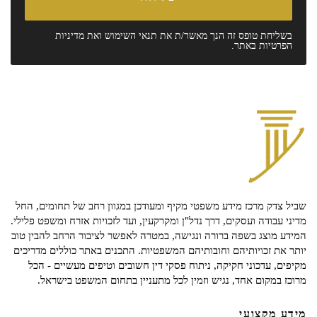
בשליחת טופס זה הנך מאשר/ת את
תנאי השימוש
ואת
מדיניות
הפרטיות
באתר.
שביל צדק מרכז מידע משפטי מקיף ומעודכן במגוון רחב של תחומים, החל
מדיני עבודה ועסקים, דרך נדל"ן ומקרקעין, ועד לזכויות אזרח ומשפט פלילי.
המידע מוצג בשפה ברורה ונגישה, במטרה לאפשר לציבור הרחב להבין טוב
יותר את זכויותיהם וחובותיהם המשפטיות. התכנים באתר כוללים מדריכים
מקיפים, עדכוני חקיקה, ניתוח פסקי דין חשובים וטיפים מעשיים - הכל
מרוכז במקום אחד, נגיש וזמין לכל מתעניין בתחום המשפט בישראל.
מידע מקצועי