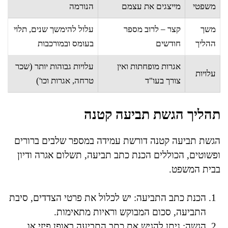
משפטי
מייצגים את עצמם
הנורמה
משך
קצר – לרוב מספר
עלול להימשך שנים, תלוי
ההליך
חודשים
בעומס ובמורכבות
אגרות מופחתות ואין
עלויות גבוהות יותר (שכר
עלויות
צורך בעו"ד
טרחה, אגרות וכו')
תהליך הגשת תביעה קטנה
הגשת תביעה קטנה דורשת עמידה במספר שלבים ברורים
ופשוטים, הכוללים הכנת כתב תביעה, תשלום אגרה ודיון
בבית המשפט.
הכנת כתב התביעה: יש לכלול את פרטי הצדדים, סיבת
התביעה, סכום המבוקש וראיות מתאימות.
הגשה: ניתן להגיש את כתב התביעה באופן פיזי או