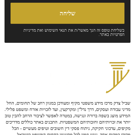
בשליחת טופס זה הנך מאשר/ת את
תנאי השימוש
ואת
מדיניות
הפרטיות
באתר.
שביל צדק מרכז מידע משפטי מקיף ומעודכן במגוון רחב של תחומים, החל
מדיני עבודה ועסקים, דרך נדל"ן ומקרקעין, ועד לזכויות אזרח ומשפט פלילי.
המידע מוצג בשפה ברורה ונגישה, במטרה לאפשר לציבור הרחב להבין טוב
יותר את זכויותיהם וחובותיהם המשפטיות. התכנים באתר כוללים מדריכים
מקיפים, עדכוני חקיקה, ניתוח פסקי דין חשובים וטיפים מעשיים - הכל
מרוכז במקום אחד, נגיש וזמין לכל מתעניין בתחום המשפט בישראל.