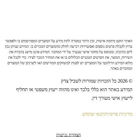
האתר הוקם מיוזמה אישית, ובין היתר במטרה לתת מידע על המוצרים המפורסמים בו ולאפשר
ערוץ לקבלת פרטים נוספים ואפשרויות רכישה לחלק מהמוצרים הנזכרים בו. המידע שניתן נכון
ליום כתיבתו, ומבוסס על מחקר אישי שנערך על ידי המחבר. המידע איננו מייצג בהכרח את
השירות, המוצר, את הפרטים הטכניים הכלולים בו או את המחיר הנזכר לצידו. כדי לקבל את
מלוא המידע הרלוונטי על המוצרים יש לפנות למשווקים המורשים ו/או ליצרנים של המוצרים
המוזכרים באתר.
© 2026 כל הזכויות שמורות לשביל צדק
המידע באתר הוא כללי בלבד ואינו מהווה ייעוץ משפטי או תחליף
לייעוץ אישי מעורך דין.
מדיניות פרטיות
תנאי שימוש
הצהרת נגישות