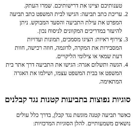
טענותיכם וציינו את דרישותיכם. שמרו העתק.
עריכת כתב תביעה: הגישו לבית המשפט כתב תביעה
המפרט את עילת התביעה והסעד המבוקש. ניתן
להיעזר במדריכים המקוונים לניסוח נכון.
צירוף ראיות: הציגו מסמכים, תמונות ועדויות
המסבירות את המקרה, לדוגמה, חוזה רכישה, חוות
דעת שמאי או צילומי הליקויים.
הגשה ותשלום אגרה: הגישו את התביעה דרך אתר בית
המשפט או בבית המשפט עצמו, ושילמו את האגרה
המתאימה.
סוגיות נפוצות בתביעות קטנות נגד קבלנים
כאשר תביעה קטנה מוגשת נגד קבלן, בדרך כלל עולים
נושאים משמעותיים. להלן הסוגיות המרכזיות: