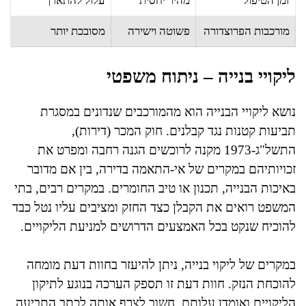
זמן הטיפול
מהיר יחסית
עלול להתארך
מורכבות הפרוצדורה
פשוטה וישירה
מסובכת יותר
ליקויי בנייה – ניתוח משפטי
נושא ליקויי הבנייה הוא מהמורכבים שנדונים במסגרת
תביעות קטנות נגד קבלנים. חוק המכר (דירות),
התשל"ג-1973 מקנה לרוכשים הגנה רחבה ומפרט את
זכויותיהם במקרים של אי-התאמה בדירה, בין אם מדובר
באיכות הבנייה, תכנון או טיב החומרים. במקרים רבים, בתי
המשפט רואים את הקבלן כצד החזק ומציבים עליו נטל כבד
להוכיח שנקט בכל האמצעים הדרושים למניעת הליקויים.
במקרים של ליקוי בנייה, ניתן להיעזר בחוות דעת מומחה
להוכחת הנזק. חוות דעת זו תספק הערכה בנוגע לתיקון
הליקויים ואומדן עלותם. חשוב לצרף אותה לכתב התביעה