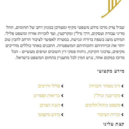
שביל צדק מרכז מידע משפטי מקיף ומעודכן במגוון רחב של תחומים, החל
מדיני עבודה ועסקים, דרך נדל"ן ומקרקעין, ועד לזכויות אזרח ומשפט פלילי.
המידע מוצג בשפה ברורה ונגישה, במטרה לאפשר לציבור הרחב להבין טוב
יותר את זכויותיהם וחובותיהם המשפטיות. התכנים באתר כוללים מדריכים
מקיפים, עדכוני חקיקה, ניתוח פסקי דין חשובים וטיפים מעשיים - הכל
מרוכז במקום אחד, נגיש וזמין לכל מתעניין בתחום המשפט בישראל.
מידע מקצועי
דיני מסחר וחברות
פלילי ודרכים
מקרקעין ונדל"ן
בריאות וספורט
משפט וניהול הליכים
הגנת הצרכן
זכויות הציבור
מידע מקצועי
קצת עלינו