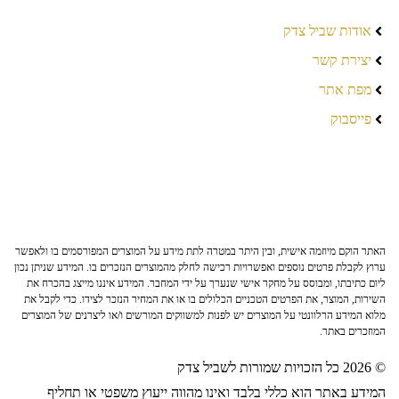
אודות שביל צדק
יצירת קשר
מפת אתר
פייסבוק
האתר הוקם מיוזמה אישית, ובין היתר במטרה לתת מידע על המוצרים המפורסמים בו ולאפשר
ערוץ לקבלת פרטים נוספים ואפשרויות רכישה לחלק מהמוצרים הנזכרים בו. המידע שניתן נכון
ליום כתיבתו, ומבוסס על מחקר אישי שנערך על ידי המחבר. המידע איננו מייצג בהכרח את
השירות, המוצר, את הפרטים הטכניים הכלולים בו או את המחיר הנזכר לצידו. כדי לקבל את
מלוא המידע הרלוונטי על המוצרים יש לפנות למשווקים המורשים ו/או ליצרנים של המוצרים
המוזכרים באתר.
© 2026 כל הזכויות שמורות לשביל צדק
המידע באתר הוא כללי בלבד ואינו מהווה ייעוץ משפטי או תחליף