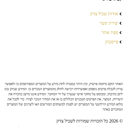
אודות שביל צדק
יצירת קשר
מפת אתר
פייסבוק
האתר הוקם מיוזמה אישית, ובין היתר במטרה לתת מידע על המוצרים המפורסמים בו ולאפשר
ערוץ לקבלת פרטים נוספים ואפשרויות רכישה לחלק מהמוצרים הנזכרים בו. המידע שניתן נכון
ליום כתיבתו, ומבוסס על מחקר אישי שנערך על ידי המחבר. המידע איננו מייצג בהכרח את
השירות, המוצר, את הפרטים הטכניים הכלולים בו או את המחיר הנזכר לצידו. כדי לקבל את
מלוא המידע הרלוונטי על המוצרים יש לפנות למשווקים המורשים ו/או ליצרנים של המוצרים
המוזכרים באתר.
© 2026 כל הזכויות שמורות לשביל צדק