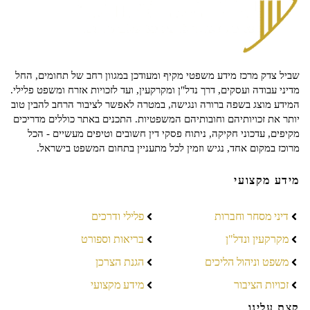
שביל צדק מרכז מידע משפטי מקיף ומעודכן במגוון רחב של תחומים, החל
מדיני עבודה ועסקים, דרך נדל"ן ומקרקעין, ועד לזכויות אזרח ומשפט פלילי.
המידע מוצג בשפה ברורה ונגישה, במטרה לאפשר לציבור הרחב להבין טוב
יותר את זכויותיהם וחובותיהם המשפטיות. התכנים באתר כוללים מדריכים
מקיפים, עדכוני חקיקה, ניתוח פסקי דין חשובים וטיפים מעשיים - הכל
מרוכז במקום אחד, נגיש וזמין לכל מתעניין בתחום המשפט בישראל.
מידע מקצועי
דיני מסחר וחברות
פלילי ודרכים
מקרקעין ונדל"ן
בריאות וספורט
משפט וניהול הליכים
הגנת הצרכן
זכויות הציבור
מידע מקצועי
קצת עלינו