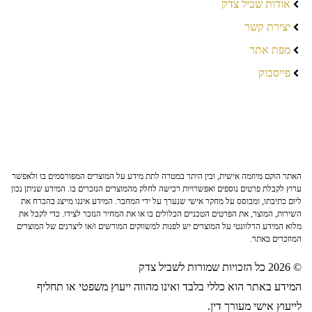
אודות שביל צדק
יצירת קשר
מפת אתר
פייסבוק
האתר הוקם מיוזמה אישית, ובין היתר במטרה לתת מידע על המוצרים המפורסמים בו ולאפשר
ערוץ לקבלת פרטים נוספים ואפשרויות רכישה לחלק מהמוצרים הנזכרים בו. המידע שניתן נכון
ליום כתיבתו, ומבוסס על מחקר אישי שנערך על ידי המחבר. המידע איננו מייצג בהכרח את
השירות, המוצר, את הפרטים הטכניים הכלולים בו או את המחיר הנזכר לצידו. כדי לקבל את
מלוא המידע הרלוונטי על המוצרים יש לפנות למשווקים המורשים ו/או ליצרנים של המוצרים
המוזכרים באתר.
© 2026 כל הזכויות שמורות לשביל צדק
המידע באתר הוא כללי בלבד ואינו מהווה ייעוץ משפטי או תחליף
לייעוץ אישי מעורך דין.