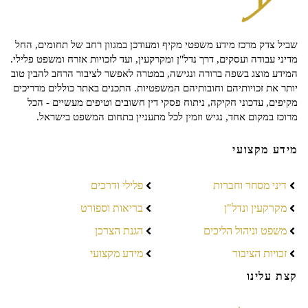
שביל צדק מרכז מידע משפטי מקיף ומעודכן במגוון רחב של תחומים, החל
מדיני עבודה ועסקים, דרך נדל"ן ומקרקעין, ועד לזכויות אזרח ומשפט פלילי.
המידע מוצג בשפה ברורה ונגישה, במטרה לאפשר לציבור הרחב להבין טוב
יותר את זכויותיהם וחובותיהם המשפטיות. התכנים באתר כוללים מדריכים
מקיפים, עדכוני חקיקה, ניתוח פסקי דין חשובים וטיפים מעשיים - הכל
מרוכז במקום אחד, נגיש וזמין לכל מתעניין בתחום המשפט בישראל.
מידע מקצועי
דיני מסחר וחברות
פלילי ודרכים
מקרקעין ונדל"ן
בריאות וספורט
משפט וניהול הליכים
הגנת הצרכן
זכויות הציבור
מידע מקצועי
קצת עלינו