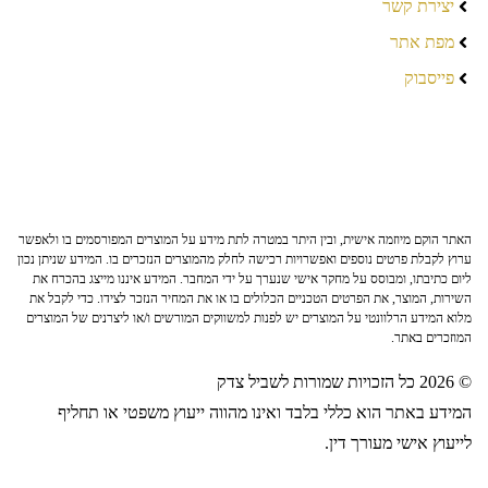
יצירת קשר
מפת אתר
פייסבוק
האתר הוקם מיוזמה אישית, ובין היתר במטרה לתת מידע על המוצרים המפורסמים בו ולאפשר
ערוץ לקבלת פרטים נוספים ואפשרויות רכישה לחלק מהמוצרים הנזכרים בו. המידע שניתן נכון
ליום כתיבתו, ומבוסס על מחקר אישי שנערך על ידי המחבר. המידע איננו מייצג בהכרח את
השירות, המוצר, את הפרטים הטכניים הכלולים בו או את המחיר הנזכר לצידו. כדי לקבל את
מלוא המידע הרלוונטי על המוצרים יש לפנות למשווקים המורשים ו/או ליצרנים של המוצרים
המוזכרים באתר.
© 2026 כל הזכויות שמורות לשביל צדק
המידע באתר הוא כללי בלבד ואינו מהווה ייעוץ משפטי או תחליף
לייעוץ אישי מעורך דין.