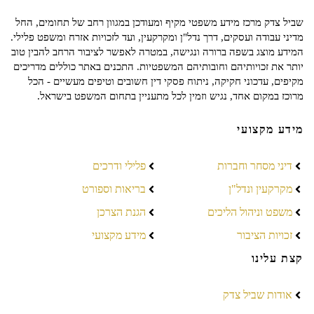
שביל צדק מרכז מידע משפטי מקיף ומעודכן במגוון רחב של תחומים, החל
מדיני עבודה ועסקים, דרך נדל"ן ומקרקעין, ועד לזכויות אזרח ומשפט פלילי.
המידע מוצג בשפה ברורה ונגישה, במטרה לאפשר לציבור הרחב להבין טוב
יותר את זכויותיהם וחובותיהם המשפטיות. התכנים באתר כוללים מדריכים
מקיפים, עדכוני חקיקה, ניתוח פסקי דין חשובים וטיפים מעשיים - הכל
מרוכז במקום אחד, נגיש וזמין לכל מתעניין בתחום המשפט בישראל.
מידע מקצועי
דיני מסחר וחברות
פלילי ודרכים
מקרקעין ונדל"ן
בריאות וספורט
משפט וניהול הליכים
הגנת הצרכן
זכויות הציבור
מידע מקצועי
קצת עלינו
אודות שביל צדק