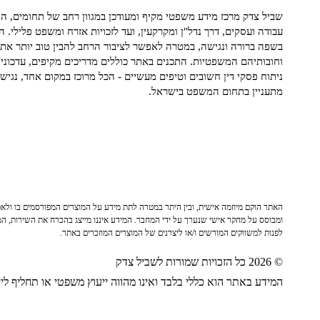
שביל צדק מרכז מידע משפטי מקיף ומעודכן במגוון רחב של תחומים, הח
עבודה ועסקים, דרך נדל"ן ומקרקעין, ועד לזכויות אזרח ומשפט פלילי. ה
בשפה ברורה ונגישה, במטרה לאפשר לציבור הרחב להבין טוב יותר את ז
וחובותיהם המשפטיות. התכנים באתר כוללים מדריכים מקיפים, עדכוני 
ניתוח פסקי דין חשובים וטיפים מעשיים - הכל מרוכז במקום אחד, נגיש ו
מתעניין בתחום המשפט בישראל.
האתר הוקם מיוזמה אישית, ובין היתר במטרה לתת מידע על המוצרים המפורסמים בו ולאפש
ומבוסס על מחקר אישי שנערך על ידי המחבר. המידע איננו מייצג בהכרח את השירות, המו
לפנות למשווקים המורשים ו/או ליצרנים של המוצרים המוזכרים באתר.
© 2026 כל הזכויות שמורות לשביל צדק
המידע באתר הוא כללי בלבד ואינו מהווה ייעוץ משפטי או תחליף לייע