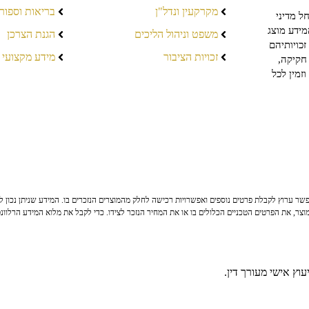
מקרקעין ונדל"ן
בריאות וספור
ל מדיני
מידע מוצג
משפט וניהול הליכים
הגנת הצרכן
כויותיהם
זכויות הציבור
מידע מקצועי
חקיקה,
זמין לכל
ר ערוץ לקבלת פרטים נוספים ואפשרויות רכישה לחלק מהמוצרים הנזכרים בו. המידע שניתן נכון לי
צר, את הפרטים הטכניים הכלולים בו או את המחיר הנזכר לצידו. כדי לקבל את מלוא המידע הרלוונ
וץ אישי מעורך דין.