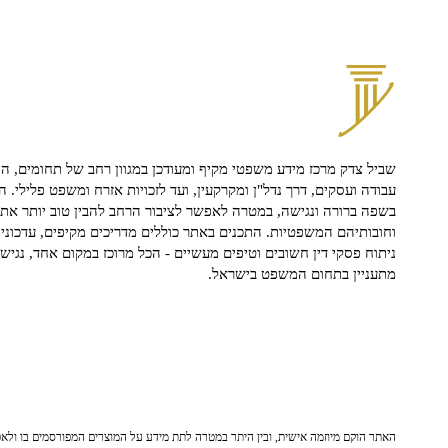
שביל צדק מרכז מידע משפטי מקיף ומעודכן במגוון רחב של תחומים, הח
עבודה ועסקים, דרך נדל"ן ומקרקעין, ועד לזכויות אזרח ומשפט פלילי. ה
בשפה ברורה ונגישה, במטרה לאפשר לציבור הרחב להבין טוב יותר את ז
וחובותיהם המשפטיות. התכנים באתר כוללים מדריכים מקיפים, עדכוני 
ניתוח פסקי דין חשובים וטיפים מעשיים - הכל מרוכז במקום אחד, נגיש ו
מתעניין בתחום המשפט בישראל.
האתר הוקם מיוזמה אישית, ובין היתר במטרה לתת מידע על המוצרים המפורסמים בו ולאפש