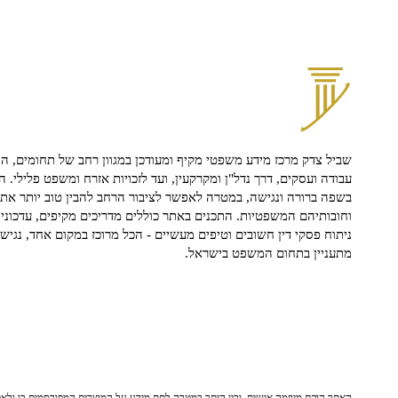
שביל צדק מרכז מידע משפטי מקיף ומעודכן במגוון רחב של תחומים, הח
עבודה ועסקים, דרך נדל"ן ומקרקעין, ועד לזכויות אזרח ומשפט פלילי. ה
בשפה ברורה ונגישה, במטרה לאפשר לציבור הרחב להבין טוב יותר את ז
וחובותיהם המשפטיות. התכנים באתר כוללים מדריכים מקיפים, עדכוני 
ניתוח פסקי דין חשובים וטיפים מעשיים - הכל מרוכז במקום אחד, נגיש ו
מתעניין בתחום המשפט בישראל.
האתר הוקם מיוזמה אישית, ובין היתר במטרה לתת מידע על המוצרים המפורסמים בו ולאפש