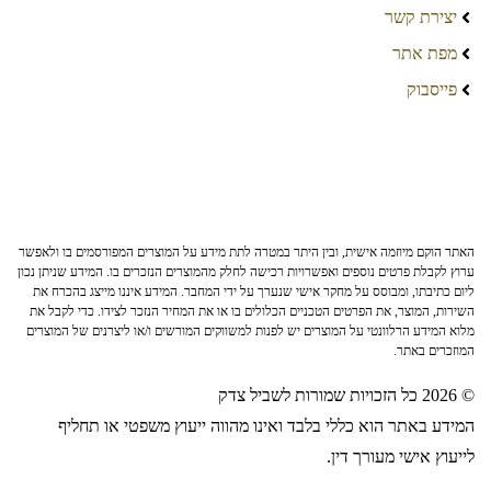
יצירת קשר
מפת אתר
פייסבוק
האתר הוקם מיוזמה אישית, ובין היתר במטרה לתת מידע על המוצרים המפורסמים בו ולאפשר
ערוץ לקבלת פרטים נוספים ואפשרויות רכישה לחלק מהמוצרים הנזכרים בו. המידע שניתן נכון
ליום כתיבתו, ומבוסס על מחקר אישי שנערך על ידי המחבר. המידע איננו מייצג בהכרח את
השירות, המוצר, את הפרטים הטכניים הכלולים בו או את המחיר הנזכר לצידו. כדי לקבל את
מלוא המידע הרלוונטי על המוצרים יש לפנות למשווקים המורשים ו/או ליצרנים של המוצרים
המוזכרים באתר.
© 2026 כל הזכויות שמורות לשביל צדק
המידע באתר הוא כללי בלבד ואינו מהווה ייעוץ משפטי או תחליף
לייעוץ אישי מעורך דין.