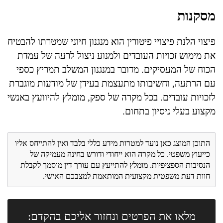
מסקנות
פיצוי הלנת פיצויי פיטורין הוא מנגנון חיוני שמטרתו להבטיח
את מימוש זכויות העובדים ולמנוע ניצול לרעה של עמדת
הכוח של המעסיקים. מדובר במנגנון המשלב תמריץ כספי
עם הרתעה, וחשיבותו מתעצמת בעידן של מודעות מוגברת
לזכויות עובדים. בכל מקרה של ספק, מומלץ להיוועץ באנשי
מקצוע בעלי ניסיון בתחום.
התוכן המוצג כאן נועד למטרות מידע כללי בלבד ואין להתייחס אליו
כייעוץ משפטי. כל מקרה הוא ייחודי ודורש בחינה מעמיקה של
הנסיבות הספציפיות. מומלץ להתייעץ עם עורך דין מוסמך לקבלת
חוות דעת משפטית מקצועית המותאמת למצבכם האישי.
מלאו את הפרטים ונחזור אליכם בהקדם: