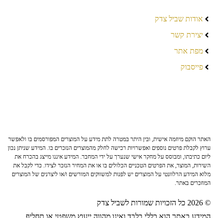
אודות שביל צדק
יצירת קשר
מפת אתר
פייסבוק
האתר הוקם מיוזמה אישית, ובין היתר במטרה לתת מידע על המוצרים המפורסמים בו ולאפשר
ערוץ לקבלת פרטים נוספים ואפשרויות רכישה לחלק מהמוצרים הנזכרים בו. המידע שניתן נכון
ליום כתיבתו, ומבוסס על מחקר אישי שנערך על ידי המחבר. המידע איננו מייצג בהכרח את
השירות, המוצר, את הפרטים הטכניים הכלולים בו או את המחיר הנזכר לצידו. כדי לקבל את
מלוא המידע הרלוונטי על המוצרים יש לפנות למשווקים המורשים ו/או ליצרנים של המוצרים
המוזכרים באתר.
© 2026 כל הזכויות שמורות לשביל צדק
המידע באתר הוא כללי בלבד ואינו מהווה ייעוץ משפטי או תחליף