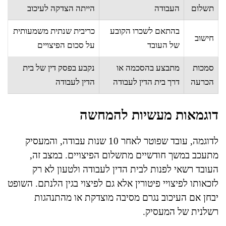
תשלום
העבודה
הייתה הצדקה לעיכוב
בהתאם לשכרו הקובע
כריבית שנתית משמעותית
חישוב
של העובד
על סכום הפיצויים
סמכות
מתבצע בהסכמה או
נקבע בפסק דין של בית
הכרעה
דרך בית הדין לעבודה
הדין לעבודה
דוגמאות מעשיות להמחשה
לדוגמה, עובד שפוטר לאחר 10 שנות עבודה, והמעסיק
מתעכב במשך חודשיים מתשלום הפיצויים. במצב זה,
העובד רשאי לפנות לבית הדין לעבודה ולטעון לא רק
לזכאותו לפיצויי פיטורין אלא גם לפיצוי בגין הלנתם. השופט
יבחן אם העיכוב נגרם מסיבה מוצדקת או מהתנהגות
רשלנית של המעסיק.