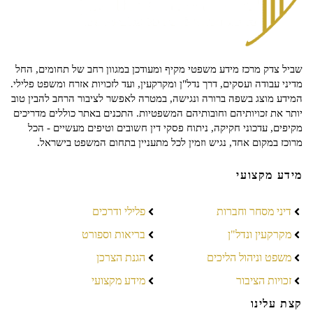
שביל צדק מרכז מידע משפטי מקיף ומעודכן במגוון רחב של תחומים, החל
מדיני עבודה ועסקים, דרך נדל"ן ומקרקעין, ועד לזכויות אזרח ומשפט פלילי.
המידע מוצג בשפה ברורה ונגישה, במטרה לאפשר לציבור הרחב להבין טוב
יותר את זכויותיהם וחובותיהם המשפטיות. התכנים באתר כוללים מדריכים
מקיפים, עדכוני חקיקה, ניתוח פסקי דין חשובים וטיפים מעשיים - הכל
מרוכז במקום אחד, נגיש וזמין לכל מתעניין בתחום המשפט בישראל.
מידע מקצועי
דיני מסחר וחברות
פלילי ודרכים
מקרקעין ונדל"ן
בריאות וספורט
משפט וניהול הליכים
הגנת הצרכן
זכויות הציבור
מידע מקצועי
קצת עלינו