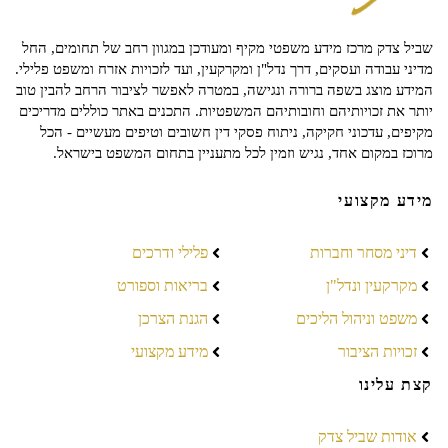
שביל צדק מרכז מידע משפטי מקיף ומעודכן במגוון רחב של תחומים, החל
מדיני עבודה ועסקים, דרך נדל"ן ומקרקעין, ועד לזכויות אזרח ומשפט פלילי.
המידע מוצג בשפה ברורה ונגישה, במטרה לאפשר לציבור הרחב להבין טוב
יותר את זכויותיהם וחובותיהם המשפטיות. התכנים באתר כוללים מדריכים
מקיפים, עדכוני חקיקה, ניתוח פסקי דין חשובים וטיפים מעשיים - הכל
מרוכז במקום אחד, נגיש וזמין לכל מתעניין בתחום המשפט בישראל.
מידע מקצועי
דיני מסחר וחברות
פלילי ודרכים
מקרקעין ונדל"ן
בריאות וספורט
משפט וניהול הליכים
הגנת הצרכן
זכויות הציבור
מידע מקצועי
קצת עלינו
אודות שביל צדק