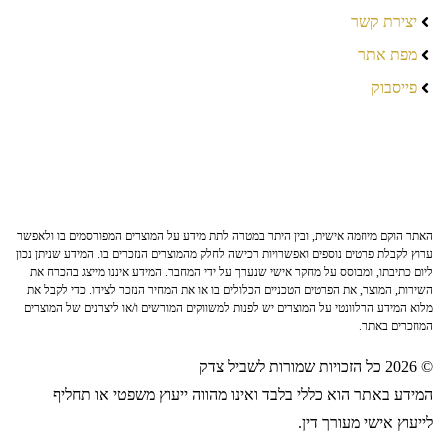
יצירת קשר
מפת אתר
פייסבוק
האתר הוקם מיוזמה אישית, ובין היתר במטרה לתת מידע על המוצרים המפורסמים בו ולאפשר
ערוץ לקבלת פרטים נוספים ואפשרויות רכישה לחלק מהמוצרים הנזכרים בו. המידע שניתן נכון
ליום כתיבתו, ומבוסס על מחקר אישי שנערך על ידי המחבר. המידע איננו מייצג בהכרח את
השירות, המוצר, את הפרטים הטכניים הכלולים בו או את המחיר הנזכר לצידו. כדי לקבל את
מלוא המידע הרלוונטי על המוצרים יש לפנות למשווקים המורשים ו/או ליצרנים של המוצרים
המוזכרים באתר.
© 2026 כל הזכויות שמורות לשביל צדק
המידע באתר הוא כללי בלבד ואינו מהווה ייעוץ משפטי או תחליף
לייעוץ אישי מעורך דין.