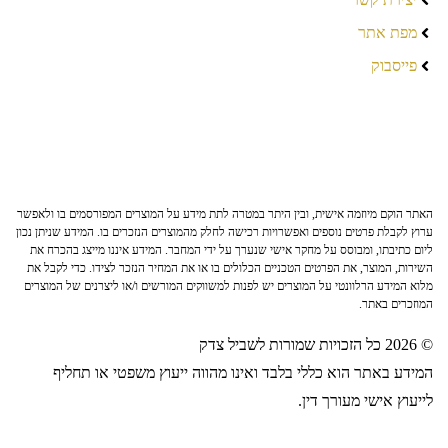
מפת אתר
פייסבוק
האתר הוקם מיוזמה אישית, ובין היתר במטרה לתת מידע על המוצרים המפורסמים בו ולאפשר
ערוץ לקבלת פרטים נוספים ואפשרויות רכישה לחלק מהמוצרים הנזכרים בו. המידע שניתן נכון
ליום כתיבתו, ומבוסס על מחקר אישי שנערך על ידי המחבר. המידע איננו מייצג בהכרח את
השירות, המוצר, את הפרטים הטכניים הכלולים בו או את המחיר הנזכר לצידו. כדי לקבל את
מלוא המידע הרלוונטי על המוצרים יש לפנות למשווקים המורשים ו/או ליצרנים של המוצרים
המוזכרים באתר.
© 2026 כל הזכויות שמורות לשביל צדק
המידע באתר הוא כללי בלבד ואינו מהווה ייעוץ משפטי או תחליף
לייעוץ אישי מעורך דין.