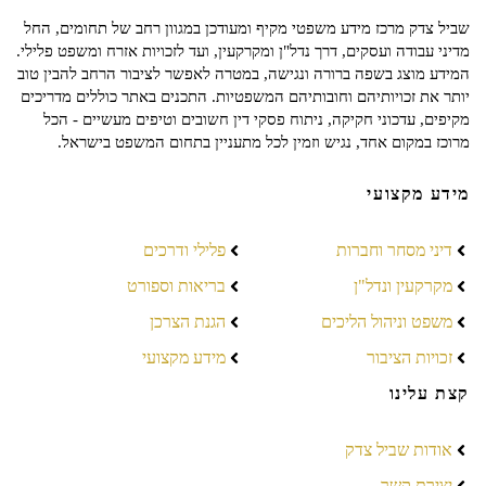
שביל צדק מרכז מידע משפטי מקיף ומעודכן במגוון רחב של תחומים, החל
מדיני עבודה ועסקים, דרך נדל"ן ומקרקעין, ועד לזכויות אזרח ומשפט פלילי.
המידע מוצג בשפה ברורה ונגישה, במטרה לאפשר לציבור הרחב להבין טוב
יותר את זכויותיהם וחובותיהם המשפטיות. התכנים באתר כוללים מדריכים
מקיפים, עדכוני חקיקה, ניתוח פסקי דין חשובים וטיפים מעשיים - הכל
מרוכז במקום אחד, נגיש וזמין לכל מתעניין בתחום המשפט בישראל.
מידע מקצועי
דיני מסחר וחברות
פלילי ודרכים
מקרקעין ונדל"ן
בריאות וספורט
משפט וניהול הליכים
הגנת הצרכן
זכויות הציבור
מידע מקצועי
קצת עלינו
אודות שביל צדק
יצירת קשר