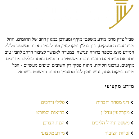
שביל צדק מרכז מידע משפטי מקיף ומעודכן במגוון רחב של תחומים, החל
מדיני עבודה ועסקים, דרך נדל"ן ומקרקעין, ועד לזכויות אזרח ומשפט פלילי.
המידע מוצג בשפה ברורה ונגישה, במטרה לאפשר לציבור הרחב להבין טוב
יותר את זכויותיהם וחובותיהם המשפטיות. התכנים באתר כוללים מדריכים
מקיפים, עדכוני חקיקה, ניתוח פסקי דין חשובים וטיפים מעשיים - הכל
מרוכז במקום אחד, נגיש וזמין לכל מתעניין בתחום המשפט בישראל.
מידע מקצועי
דיני מסחר וחברות
פלילי ודרכים
מקרקעין ונדל"ן
בריאות וספורט
משפט וניהול הליכים
הגנת הצרכן
זכויות הציבור
מידע מקצועי