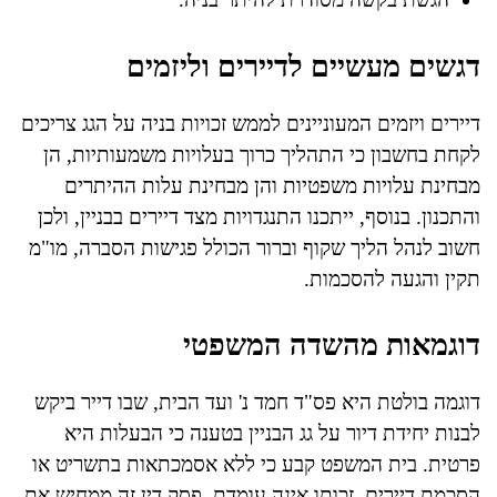
דגשים מעשיים לדיירים וליזמים
דיירים ויזמים המעוניינים לממש זכויות בניה על הגג צריכים
לקחת בחשבון כי התהליך כרוך בעלויות משמעותיות, הן
מבחינת עלויות משפטיות והן מבחינת עלות ההיתרים
והתכנון. בנוסף, ייתכנו התנגדויות מצד דיירים בבניין, ולכן
חשוב לנהל הליך שקוף וברור הכולל פגישות הסברה, מו"מ
תקין והגעה להסכמות.
דוגמאות מהשדה המשפטי
דוגמה בולטת היא פס"ד חמד נ' ועד הבית, שבו דייר ביקש
לבנות יחידת דיור על גג הבניין בטענה כי הבעלות היא
פרטית. בית המשפט קבע כי ללא אסמכתאות בתשריט או
הסכמת דיירים, זכותו אינה עומדת. פסק דין זה ממחיש את