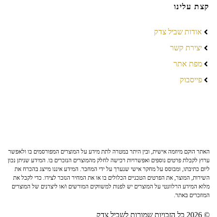
קצת עלינו
אודות שביל צדק
יצירת קשר
מפת אתר
פייסבוק
האתר הוקם מיוזמה אישית, ובין היתר במטרה לתת מידע על המוצרים המפורסמים בו ולאפשר
ערוץ לקבלת פרטים נוספים ואפשרויות רכישה לחלק מהמוצרים הנזכרים בו. המידע שניתן נכון
ליום כתיבתו, ומבוסס על מחקר אישי שנערך על ידי המחבר. המידע איננו מייצג בהכרח את
השירות, המוצר, את הפרטים הטכניים הכלולים בו או את המחיר הנזכר לצידו. כדי לקבל את
מלוא המידע הרלוונטי על המוצרים יש לפנות למשווקים המורשים ו/או ליצרנים של המוצרים
המוזכרים באתר.
© 2026 כל הזכויות שמורות לשביל צדק