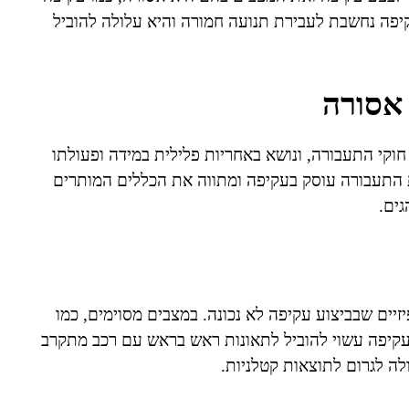
קיפה נחשבת לעבירת תנועה חמורה והיא עלולה להוביל
אסורה
וקי התעבורה, ונושא באחריות פלילית במידה ופעולתו
וש, פגיעה בגוף או מוות. סעיף 47 בפקודת התעבורה עוסק בעקיפה ומתווה את הכללים המותרים
גים.
יים שבביצוע עקיפה לא נכונה. במצבים מסוימים, כמו
 עקיפה עשוי להוביל לתאונות ראש בראש עם רכב מתקרב
לה לגרום לתוצאות קטלניות.