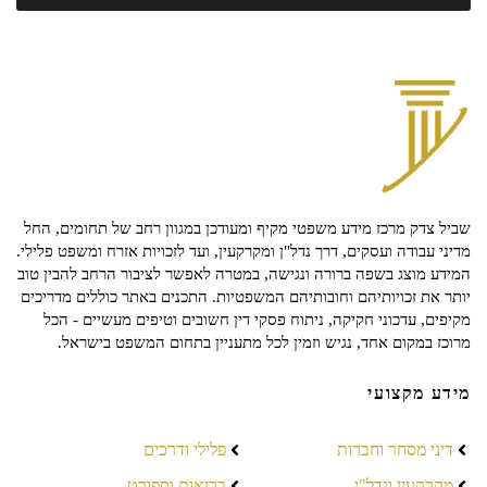
שביל צדק מרכז מידע משפטי מקיף ומעודכן במגוון רחב של תחומים, החל
מדיני עבודה ועסקים, דרך נדל"ן ומקרקעין, ועד לזכויות אזרח ומשפט פלילי.
המידע מוצג בשפה ברורה ונגישה, במטרה לאפשר לציבור הרחב להבין טוב
יותר את זכויותיהם וחובותיהם המשפטיות. התכנים באתר כוללים מדריכים
מקיפים, עדכוני חקיקה, ניתוח פסקי דין חשובים וטיפים מעשיים - הכל
מרוכז במקום אחד, נגיש וזמין לכל מתעניין בתחום המשפט בישראל.
מידע מקצועי
דיני מסחר וחברות
פלילי ודרכים
מקרקעין ונדל"ן
בריאות וספורט