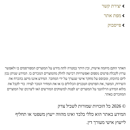
יצירת קשר
מפת אתר
פייסבוק
האתר הוקם מיוזמה אישית, ובין היתר במטרה לתת מידע על המוצרים המפורסמים בו ולאפשר
ערוץ לקבלת פרטים נוספים ואפשרויות רכישה לחלק מהמוצרים הנזכרים בו. המידע שניתן נכון
ליום כתיבתו, ומבוסס על מחקר אישי שנערך על ידי המחבר. המידע איננו מייצג בהכרח את
השירות, המוצר, את הפרטים הטכניים הכלולים בו או את המחיר הנזכר לצידו. כדי לקבל את
מלוא המידע הרלוונטי על המוצרים יש לפנות למשווקים המורשים ו/או ליצרנים של המוצרים
המוזכרים באתר.
© 2026 כל הזכויות שמורות לשביל צדק
המידע באתר הוא כללי בלבד ואינו מהווה ייעוץ משפטי או תחליף
לייעוץ אישי מעורך דין.