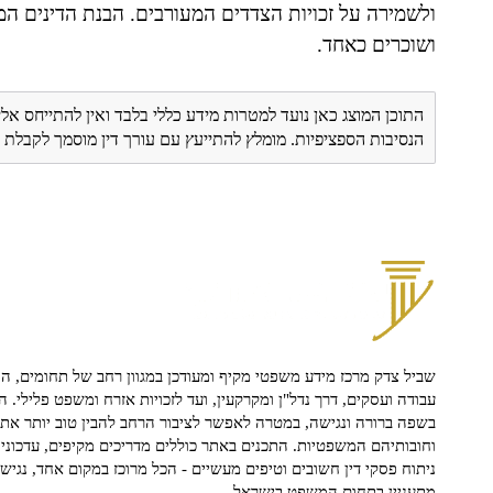
ולשמירה על זכויות הצדדים המעורבים. הבנת הדינים המ
ושוכרים כאחד.
התוכן המוצג כאן נועד למטרות מידע כללי בלבד ואין להתייחס אלי
הנסיבות הספציפיות. מומלץ להתייעץ עם עורך דין מוסמך לקבל
שביל צדק מרכז מידע משפטי מקיף ומעודכן במגוון רחב של תחומים, הח
עבודה ועסקים, דרך נדל"ן ומקרקעין, ועד לזכויות אזרח ומשפט פלילי. ה
בשפה ברורה ונגישה, במטרה לאפשר לציבור הרחב להבין טוב יותר את ז
וחובותיהם המשפטיות. התכנים באתר כוללים מדריכים מקיפים, עדכוני 
ניתוח פסקי דין חשובים וטיפים מעשיים - הכל מרוכז במקום אחד, נגיש ו
מתעניין בתחום המשפט בישראל.