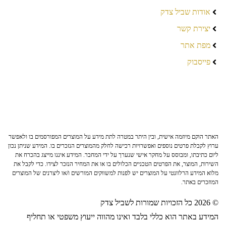
אודות שביל צדק
יצירת קשר
מפת אתר
פייסבוק
האתר הוקם מיוזמה אישית, ובין היתר במטרה לתת מידע על המוצרים המפורסמים בו ולאפשר
ערוץ לקבלת פרטים נוספים ואפשרויות רכישה לחלק מהמוצרים הנזכרים בו. המידע שניתן נכון
ליום כתיבתו, ומבוסס על מחקר אישי שנערך על ידי המחבר. המידע איננו מייצג בהכרח את
השירות, המוצר, את הפרטים הטכניים הכלולים בו או את המחיר הנזכר לצידו. כדי לקבל את
מלוא המידע הרלוונטי על המוצרים יש לפנות למשווקים המורשים ו/או ליצרנים של המוצרים
המוזכרים באתר.
© 2026 כל הזכויות שמורות לשביל צדק
המידע באתר הוא כללי בלבד ואינו מהווה ייעוץ משפטי או תחליף