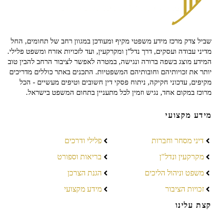
שביל צדק מרכז מידע משפטי מקיף ומעודכן במגוון רחב של תחומים, החל
מדיני עבודה ועסקים, דרך נדל"ן ומקרקעין, ועד לזכויות אזרח ומשפט פלילי.
המידע מוצג בשפה ברורה ונגישה, במטרה לאפשר לציבור הרחב להבין טוב
יותר את זכויותיהם וחובותיהם המשפטיות. התכנים באתר כוללים מדריכים
מקיפים, עדכוני חקיקה, ניתוח פסקי דין חשובים וטיפים מעשיים - הכל
מרוכז במקום אחד, נגיש וזמין לכל מתעניין בתחום המשפט בישראל.
מידע מקצועי
דיני מסחר וחברות
פלילי ודרכים
מקרקעין ונדל"ן
בריאות וספורט
משפט וניהול הליכים
הגנת הצרכן
זכויות הציבור
מידע מקצועי
קצת עלינו