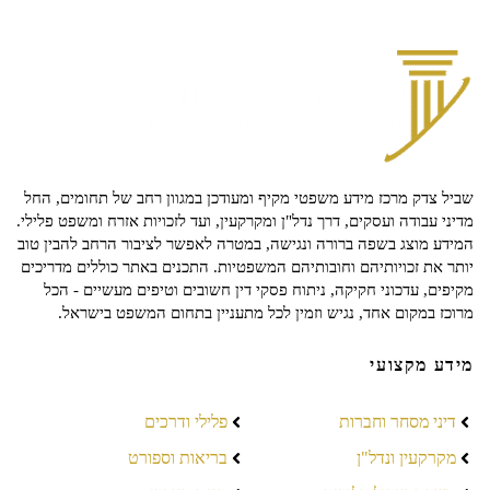
שביל צדק מרכז מידע משפטי מקיף ומעודכן במגוון רחב של תחומים, החל
מדיני עבודה ועסקים, דרך נדל"ן ומקרקעין, ועד לזכויות אזרח ומשפט פלילי.
המידע מוצג בשפה ברורה ונגישה, במטרה לאפשר לציבור הרחב להבין טוב
יותר את זכויותיהם וחובותיהם המשפטיות. התכנים באתר כוללים מדריכים
מקיפים, עדכוני חקיקה, ניתוח פסקי דין חשובים וטיפים מעשיים - הכל
מרוכז במקום אחד, נגיש וזמין לכל מתעניין בתחום המשפט בישראל.
מידע מקצועי
דיני מסחר וחברות
פלילי ודרכים
מקרקעין ונדל"ן
בריאות וספורט