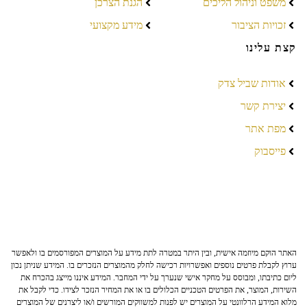
משפט וניהול הליכים
הגנת הצרכן
זכויות הציבור
מידע מקצועי
קצת עלינו
אודות שביל צדק
יצירת קשר
מפת אתר
פייסבוק
האתר הוקם מיוזמה אישית, ובין היתר במטרה לתת מידע על המוצרים המפורסמים בו ולאפשר
ערוץ לקבלת פרטים נוספים ואפשרויות רכישה לחלק מהמוצרים הנזכרים בו. המידע שניתן נכון
ליום כתיבתו, ומבוסס על מחקר אישי שנערך על ידי המחבר. המידע איננו מייצג בהכרח את
השירות, המוצר, את הפרטים הטכניים הכלולים בו או את המחיר הנזכר לצידו. כדי לקבל את
מלוא המידע הרלוונטי על המוצרים יש לפנות למשווקים המורשים ו/או ליצרנים של המוצרים