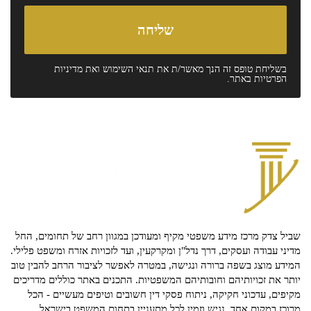
בשליחת טופס זה הנך מאשר/ת את
תנאי השימוש
ואת
מדיניות
הפרטיות
באתר.
שביל צדק מרכז מידע משפטי מקיף ומעודכן במגוון רחב של תחומים, החל
מדיני עבודה ועסקים, דרך נדל"ן ומקרקעין, ועד לזכויות אזרח ומשפט פלילי.
המידע מוצג בשפה ברורה ונגישה, במטרה לאפשר לציבור הרחב להבין טוב
יותר את זכויותיהם וחובותיהם המשפטיות. התכנים באתר כוללים מדריכים
מקיפים, עדכוני חקיקה, ניתוח פסקי דין חשובים וטיפים מעשיים - הכל
מרוכז במקום אחד, נגיש וזמין לכל מתעניין בתחום המשפט בישראל.