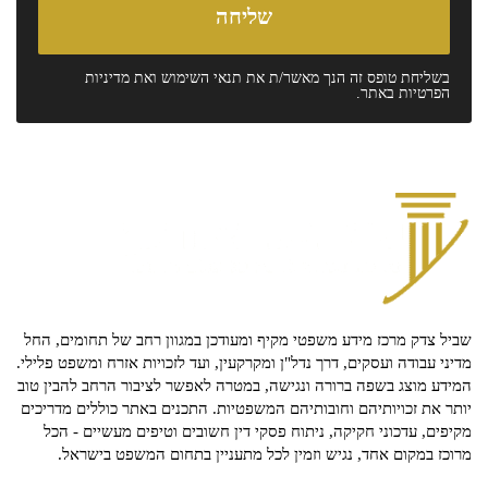
בשליחת טופס זה הנך מאשר/ת את
תנאי השימוש
ואת
מדיניות
הפרטיות
באתר.
שביל צדק מרכז מידע משפטי מקיף ומעודכן במגוון רחב של תחומים, החל
מדיני עבודה ועסקים, דרך נדל"ן ומקרקעין, ועד לזכויות אזרח ומשפט פלילי.
המידע מוצג בשפה ברורה ונגישה, במטרה לאפשר לציבור הרחב להבין טוב
יותר את זכויותיהם וחובותיהם המשפטיות. התכנים באתר כוללים מדריכים
מקיפים, עדכוני חקיקה, ניתוח פסקי דין חשובים וטיפים מעשיים - הכל
מרוכז במקום אחד, נגיש וזמין לכל מתעניין בתחום המשפט בישראל.