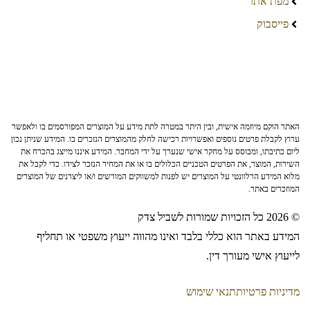
מפת אתר
פייסבוק
האתר הוקם מיוזמה אישית, ובין היתר במטרה לתת מידע על המוצרים המפורסמים בו ולאפשר
ערוץ לקבלת פרטים נוספים ואפשרויות רכישה לחלק מהמוצרים הנזכרים בו. המידע שניתן נכון
ליום כתיבתו, ומבוסס על מחקר אישי שנערך על ידי המחבר. המידע איננו מייצג בהכרח את
השירות, המוצר, את הפרטים הטכניים הכלולים בו או את המחיר הנזכר לצידו. כדי לקבל את
מלוא המידע הרלוונטי על המוצרים יש לפנות למשווקים המורשים ו/או ליצרנים של המוצרים
המוזכרים באתר.
© 2026 כל הזכויות שמורות לשביל צדק
המידע באתר הוא כללי בלבד ואינו מהווה ייעוץ משפטי או תחליף
לייעוץ אישי מעורך דין.
מדיניות פרטיות
תנאי שימוש