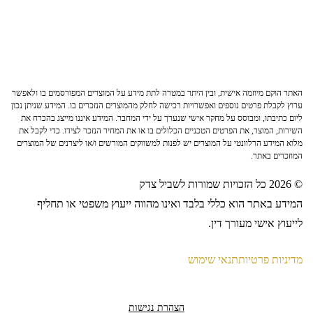
האתר הוקם מיוזמה אישית, ובין היתר במטרה לתת מידע על המוצרים המפורסמים בו ולאפשר
ערוץ לקבלת פרטים נוספים ואפשרויות רכישה לחלק מהמוצרים הנזכרים בו. המידע שניתן נכון
ליום כתיבתו, ומבוסס על מחקר אישי שנערך על ידי המחבר. המידע איננו מייצג בהכרח את
השירות, המוצר, את הפרטים הטכניים הכלולים בו או את המחיר הנזכר לצידו. כדי לקבל את
מלוא המידע הרלוונטי על המוצרים יש לפנות למשווקים המורשים ו/או ליצרנים של המוצרים
המוזכרים באתר.
© 2026 כל הזכויות שמורות לשביל צדק
המידע באתר הוא כללי בלבד ואינו מהווה ייעוץ משפטי או תחליף
לייעוץ אישי מעורך דין.
מדיניות פרטיות
תנאי שימוש
הצהרת נגישות