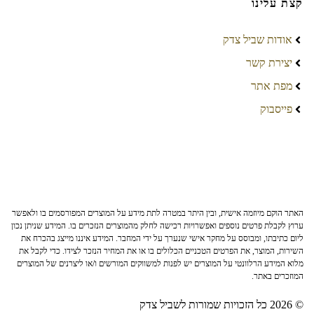
קצת עלינו
אודות שביל צדק
יצירת קשר
מפת אתר
פייסבוק
האתר הוקם מיוזמה אישית, ובין היתר במטרה לתת מידע על המוצרים המפורסמים בו ולאפשר
ערוץ לקבלת פרטים נוספים ואפשרויות רכישה לחלק מהמוצרים הנזכרים בו. המידע שניתן נכון
ליום כתיבתו, ומבוסס על מחקר אישי שנערך על ידי המחבר. המידע איננו מייצג בהכרח את
השירות, המוצר, את הפרטים הטכניים הכלולים בו או את המחיר הנזכר לצידו. כדי לקבל את
מלוא המידע הרלוונטי על המוצרים יש לפנות למשווקים המורשים ו/או ליצרנים של המוצרים
המוזכרים באתר.
© 2026 כל הזכויות שמורות לשביל צדק