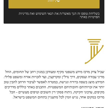
בשליחת טופס זה הנך מאשר/ת את
תנאי השימוש
ואת
מדיניות
הפרטיות
באתר.
שביל צדק מרכז מידע משפטי מקיף ומעודכן במגוון רחב של תחומים, החל
מדיני עבודה ועסקים, דרך נדל"ן ומקרקעין, ועד לזכויות אזרח ומשפט פלילי.
המידע מוצג בשפה ברורה ונגישה, במטרה לאפשר לציבור הרחב להבין טוב
יותר את זכויותיהם וחובותיהם המשפטיות. התכנים באתר כוללים מדריכים
מקיפים, עדכוני חקיקה, ניתוח פסקי דין חשובים וטיפים מעשיים - הכל
מרוכז במקום אחד, נגיש וזמין לכל מתעניין בתחום המשפט בישראל.