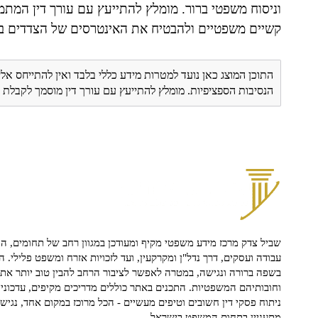
וניסוח משפטי ברור. מומלץ להתייעץ עם עורך דין המתמ
קשיים משפטיים ולהבטיח את האינטרסים של הצדדים בצ
התוכן המוצג כאן נועד למטרות מידע כללי בלבד ואין להתייחס אלי
הנסיבות הספציפיות. מומלץ להתייעץ עם עורך דין מוסמך לקבל
שביל צדק מרכז מידע משפטי מקיף ומעודכן במגוון רחב של תחומים, הח
עבודה ועסקים, דרך נדל"ן ומקרקעין, ועד לזכויות אזרח ומשפט פלילי. ה
בשפה ברורה ונגישה, במטרה לאפשר לציבור הרחב להבין טוב יותר את ז
וחובותיהם המשפטיות. התכנים באתר כוללים מדריכים מקיפים, עדכוני 
ניתוח פסקי דין חשובים וטיפים מעשיים - הכל מרוכז במקום אחד, נגיש ו
מתעניין בתחום המשפט בישראל.