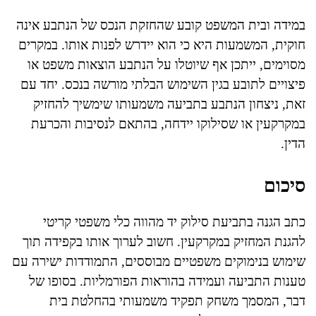
במידה ובית המשפט קובע שהחזקת הנכס של הנתבע אינה
חוקית, המשמעות היא כי הוא יידרש לפנות אותו. במקרים
מסוימים, ייתכן אף שיוטלו על הנתבע הוצאות משפט או
פיצויים לתובע בגין השימוש הבלתי מורשה בנכס. יחד עם
זאת, ניצחון הנתבע בתביעה משמעותו שימשיך להחזיק
במקרקעין או שסילוקו יידחה, בהתאם לנסיבות והכרעת
הדין.
סיכום
כתב הגנה בתביעת סילוק יד מהווה כלי משפטי קריטי
להגנת המחזיק במקרקעין. חשוב לערוך אותו בקפידה תוך
שימוש בנימוקים משפטיים מבוססים, התמודדות ישירה עם
טענות התביעה ועמידה בהוראות הפורמליות. בסופו של
דבר, המסמך משחק תפקיד משמעותי בהחלטת בית