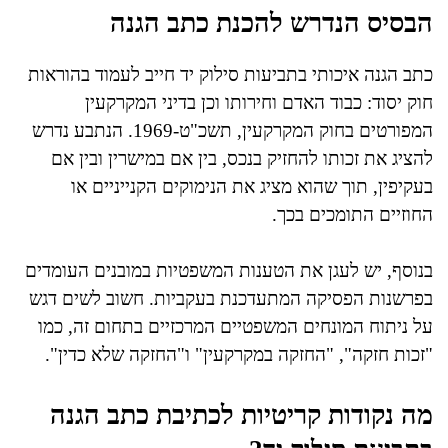
הבסיס הנדרש להכנת כתב הגנה
כתב הגנה איכותי בתביעות סילוק יד חייב לעמוד בהוראות
חוק יסוד: כבוד האדם וחירותו וכן בדיני המקרקעין
המפורטים בחוק המקרקעין, תשכ"ט-1969. הנתבע נדרש
להציג את זכותו להחזיק בנכס, בין אם במישרין ובין אם
בעקיפין, תוך שהוא מציג את הנימוקים הקנייניים או
החוזיים התומכים בכך.
בנוסף, יש לעגן את הטענות המשפטיות במובנים העומדים
בפרשנות הפסיקה המתעדכנת בעקביות. חשוב לשים דגש
על ניתוח המונחים המשפטיים המרכזיים בתחום זה, כמו
"זכות חזקה", "החזקה במקרקעין" ו"החזקה שלא כדין".
מה נקודות קריטיות לכתיבת כתב הגנה