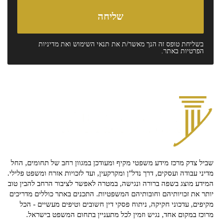
בשליחת טופס זה הנך מאשר/ת את
תנאי השימוש
ואת
מדיניות
הפרטיות
באתר.
שביל צדק מרכז מידע משפטי מקיף ומעודכן במגוון רחב של תחומים, החל
מדיני עבודה ועסקים, דרך נדל"ן ומקרקעין, ועד לזכויות אזרח ומשפט פלילי.
המידע מוצג בשפה ברורה ונגישה, במטרה לאפשר לציבור הרחב להבין טוב
יותר את זכויותיהם וחובותיהם המשפטיות. התכנים באתר כוללים מדריכים
מקיפים, עדכוני חקיקה, ניתוח פסקי דין חשובים וטיפים מעשיים - הכל
מרוכז במקום אחד, נגיש וזמין לכל מתעניין בתחום המשפט בישראל.