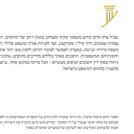
שביל צדק מרכז מידע משפטי מקיף ומעודכן במגוון רחב של תחומים, הח
עבודה ועסקים, דרך נדל"ן ומקרקעין, ועד לזכויות אזרח ומשפט פלילי. ה
בשפה ברורה ונגישה, במטרה לאפשר לציבור הרחב להבין טוב יותר את ז
וחובותיהם המשפטיות. התכנים באתר כוללים מדריכים מקיפים, עדכוני 
ניתוח פסקי דין חשובים וטיפים מעשיים - הכל מרוכז במקום אחד, נגיש ו
מתעניין בתחום המשפט בישראל.
האתר הוקם מיוזמה אישית, ובין היתר במטרה לתת מידע על המוצרים המפורסמים בו ולאפש
ומבוסס על מחקר אישי שנערך על ידי המחבר. המידע איננו מייצג בהכרח את השירות, המו
לפנות למשווקים המורשים ו/או ליצרנים של המוצרים המוזכרים באתר.