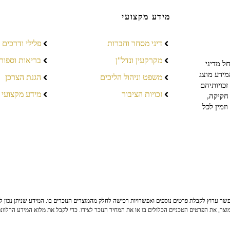
מידע מקצועי
דיני מסחר וחברות
פלילי ודרכים
מקרקעין ונדל"ן
בריאות וספור
ל מדיני
מידע מוצג
משפט וניהול הליכים
הגנת הצרכן
כויותיהם
זכויות הציבור
מידע מקצועי
חקיקה,
זמין לכל
ר ערוץ לקבלת פרטים נוספים ואפשרויות רכישה לחלק מהמוצרים הנזכרים בו. המידע שניתן נכון לי
צר, את הפרטים הטכניים הכלולים בו או את המחיר הנזכר לצידו. כדי לקבל את מלוא המידע הרלוונ