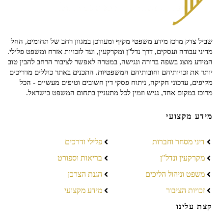
שביל צדק מרכז מידע משפטי מקיף ומעודכן במגוון רחב של תחומים, החל
מדיני עבודה ועסקים, דרך נדל"ן ומקרקעין, ועד לזכויות אזרח ומשפט פלילי.
המידע מוצג בשפה ברורה ונגישה, במטרה לאפשר לציבור הרחב להבין טוב
יותר את זכויותיהם וחובותיהם המשפטיות. התכנים באתר כוללים מדריכים
מקיפים, עדכוני חקיקה, ניתוח פסקי דין חשובים וטיפים מעשיים - הכל
מרוכז במקום אחד, נגיש וזמין לכל מתעניין בתחום המשפט בישראל.
מידע מקצועי
דיני מסחר וחברות
פלילי ודרכים
מקרקעין ונדל"ן
בריאות וספורט
משפט וניהול הליכים
הגנת הצרכן
זכויות הציבור
מידע מקצועי
קצת עלינו