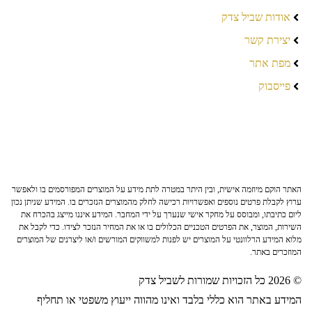
אודות שביל צדק
יצירת קשר
מפת אתר
פייסבוק
האתר הוקם מיוזמה אישית, ובין היתר במטרה לתת מידע על המוצרים המפורסמים בו ולאפשר
ערוץ לקבלת פרטים נוספים ואפשרויות רכישה לחלק מהמוצרים הנזכרים בו. המידע שניתן נכון
ליום כתיבתו, ומבוסס על מחקר אישי שנערך על ידי המחבר. המידע איננו מייצג בהכרח את
השירות, המוצר, את הפרטים הטכניים הכלולים בו או את המחיר הנזכר לצידו. כדי לקבל את
מלוא המידע הרלוונטי על המוצרים יש לפנות למשווקים המורשים ו/או ליצרנים של המוצרים
המוזכרים באתר.
© 2026 כל הזכויות שמורות לשביל צדק
המידע באתר הוא כללי בלבד ואינו מהווה ייעוץ משפטי או תחליף