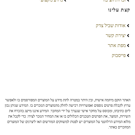
קצת עלינו
אודות שביל צדק
יצירת קשר
מפת אתר
פייסבוק
האתר הוקם מיוזמה אישית, ובין היתר במטרה לתת מידע על המוצרים המפורסמים בו ולאפשר
ערוץ לקבלת פרטים נוספים ואפשרויות רכישה לחלק מהמוצרים הנזכרים בו. המידע שניתן נכון
ליום כתיבתו, ומבוסס על מחקר אישי שנערך על ידי המחבר. המידע איננו מייצג בהכרח את
השירות, המוצר, את הפרטים הטכניים הכלולים בו או את המחיר הנזכר לצידו. כדי לקבל את
מלוא המידע הרלוונטי על המוצרים יש לפנות למשווקים המורשים ו/או ליצרנים של המוצרים
המוזכרים באתר.