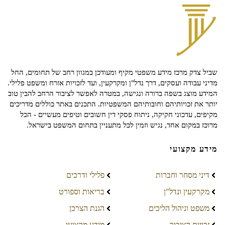
שביל צדק מרכז מידע משפטי מקיף ומעודכן במגוון רחב של תחומים, החל
מדיני עבודה ועסקים, דרך נדל"ן ומקרקעין, ועד לזכויות אזרח ומשפט פלילי.
המידע מוצג בשפה ברורה ונגישה, במטרה לאפשר לציבור הרחב להבין טוב
יותר את זכויותיהם וחובותיהם המשפטיות. התכנים באתר כוללים מדריכים
מקיפים, עדכוני חקיקה, ניתוח פסקי דין חשובים וטיפים מעשיים - הכל
מרוכז במקום אחד, נגיש וזמין לכל מתעניין בתחום המשפט בישראל.
מידע מקצועי
דיני מסחר וחברות
פלילי ודרכים
מקרקעין ונדל"ן
בריאות וספורט
משפט וניהול הליכים
הגנת הצרכן
זכויות הציבור
מידע מקצועי