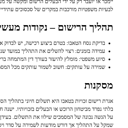
יימכר או יועבר רק על ידי הבעלים הרשום ומקשה על מעשי
לבעיות משפטיות מורכבות במקרים של סכסוכים עתידיים
תהליך הרישום – נקודות מעשי
בדיקת נסח הטאבו: בטרם ביצוע רכישה, יש לבדוק א
עמידה בזמנים: רצוי להשלים את התהליך במועד שנק
סיוע משפטי: מומלץ להיעזר בעורך דין המתמחה ברי
שמירה על עותקים: חשוב לשמור עותקים מכל המסמ
מסקנות
אגרת רישום זכויות בטאבו היא תשלום חיוני בתהליך הס
בלתי נפרד מביטחון הרוכש או הבעלים בזכויותיו. ישנה
על הגשה נכונה של המסמכים שילוו את התשלום. בעידן ה
שמקל על התהליך אך דורש מודעות לשמירה על סדר ויס