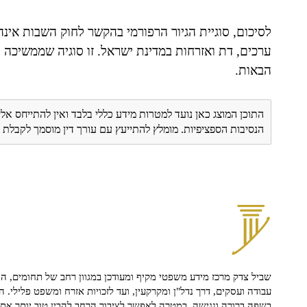
לסיכום, סוגיית הגיור הרפורמי בהקשר לחוק השבות אי
ערכים, דת ואזרחות במדינת ישראל. זו סוגיה שממשיכה ל
הבאות.
התוכן המוצג כאן נועד למטרות מידע כללי בלבד ואין להתייחס אלי
הנסיבות הספציפיות. מומלץ להתייעץ עם עורך דין מוסמך לקבל
שביל צדק מרכז מידע משפטי מקיף ומעודכן במגוון רחב של תחומים, הח
עבודה ועסקים, דרך נדל"ן ומקרקעין, ועד לזכויות אזרח ומשפט פלילי. ה
בשפה ברורה ונגישה, במטרה לאפשר לציבור הרחב להבין טוב יותר את ז