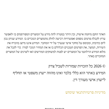
האתר הוקם מיוזמה אישית, ובין היתר במטרה לתת מידע על המוצרים המפורסמים בו ולאפשר
ערוץ לקבלת פרטים נוספים ואפשרויות רכישה לחלק מהמוצרים הנזכרים בו. המידע שניתן נכון
ליום כתיבתו, ומבוסס על מחקר אישי שנערך על ידי המחבר. המידע איננו מייצג בהכרח את
השירות, המוצר, את הפרטים הטכניים הכלולים בו או את המחיר הנזכר לצידו. כדי לקבל את
מלוא המידע הרלוונטי על המוצרים יש לפנות למשווקים המורשים ו/או ליצרנים של המוצרים
המוזכרים באתר.
© 2026 כל הזכויות שמורות לשביל צדק
המידע באתר הוא כללי בלבד ואינו מהווה ייעוץ משפטי או תחליף
לייעוץ אישי מעורך דין.
מדיניות פרטיות
תנאי שימוש