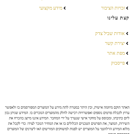
זכויות הציבור
מידע מקצועי
קצת עלינו
אודות שביל צדק
יצירת קשר
מפת אתר
פייסבוק
האתר הוקם מיוזמה אישית, ובין היתר במטרה לתת מידע על המוצרים המפורסמים בו ולאפשר
ערוץ לקבלת פרטים נוספים ואפשרויות רכישה לחלק מהמוצרים הנזכרים בו. המידע שניתן נכון
ליום כתיבתו, ומבוסס על מחקר אישי שנערך על ידי המחבר. המידע איננו מייצג בהכרח את
השירות, המוצר, את הפרטים הטכניים הכלולים בו או את המחיר הנזכר לצידו. כדי לקבל את
מלוא המידע הרלוונטי על המוצרים יש לפנות למשווקים המורשים ו/או ליצרנים של המוצרים