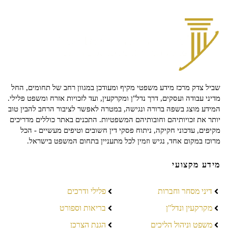
שביל צדק מרכז מידע משפטי מקיף ומעודכן במגוון רחב של תחומים, החל
מדיני עבודה ועסקים, דרך נדל"ן ומקרקעין, ועד לזכויות אזרח ומשפט פלילי.
המידע מוצג בשפה ברורה ונגישה, במטרה לאפשר לציבור הרחב להבין טוב
יותר את זכויותיהם וחובותיהם המשפטיות. התכנים באתר כוללים מדריכים
מקיפים, עדכוני חקיקה, ניתוח פסקי דין חשובים וטיפים מעשיים - הכל
מרוכז במקום אחד, נגיש וזמין לכל מתעניין בתחום המשפט בישראל.
מידע מקצועי
דיני מסחר וחברות
פלילי ודרכים
מקרקעין ונדל"ן
בריאות וספורט
משפט וניהול הליכים
הגנת הצרכן