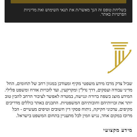
בשליחת טופס זה הנך מאשר/ת את
תנאי השימוש
ואת
מדיניות
הפרטיות
באתר.
שביל צדק מרכז מידע משפטי מקיף ומעודכן במגוון רחב של תחומים, החל
מדיני עבודה ועסקים, דרך נדל"ן ומקרקעין, ועד לזכויות אזרח ומשפט פלילי.
המידע מוצג בשפה ברורה ונגישה, במטרה לאפשר לציבור הרחב להבין טוב
יותר את זכויותיהם וחובותיהם המשפטיות. התכנים באתר כוללים מדריכים
מקיפים, עדכוני חקיקה, ניתוח פסקי דין חשובים וטיפים מעשיים - הכל
מרוכז במקום אחד, נגיש וזמין לכל מתעניין בתחום המשפט בישראל.
מידע מקצועי