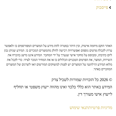
פייסבוק
האתר הוקם מיוזמה אישית, ובין היתר במטרה לתת מידע על המוצרים המפורסמים בו ולאפשר
ערוץ לקבלת פרטים נוספים ואפשרויות רכישה לחלק מהמוצרים הנזכרים בו. המידע שניתן נכון
ליום כתיבתו, ומבוסס על מחקר אישי שנערך על ידי המחבר. המידע איננו מייצג בהכרח את
השירות, המוצר, את הפרטים הטכניים הכלולים בו או את המחיר הנזכר לצידו. כדי לקבל את
מלוא המידע הרלוונטי על המוצרים יש לפנות למשווקים המורשים ו/או ליצרנים של המוצרים
המוזכרים באתר.
© 2026 כל הזכויות שמורות לשביל צדק
המידע באתר הוא כללי בלבד ואינו מהווה ייעוץ משפטי או תחליף
לייעוץ אישי מעורך דין.
מדיניות פרטיות
תנאי שימוש