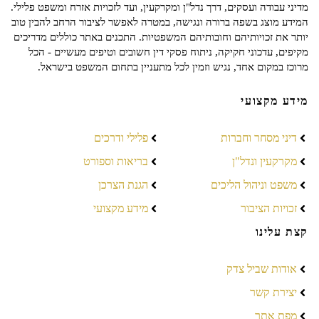
מדיני עבודה ועסקים, דרך נדל"ן ומקרקעין, ועד לזכויות אזרח ומשפט פלילי.
המידע מוצג בשפה ברורה ונגישה, במטרה לאפשר לציבור הרחב להבין טוב
יותר את זכויותיהם וחובותיהם המשפטיות. התכנים באתר כוללים מדריכים
מקיפים, עדכוני חקיקה, ניתוח פסקי דין חשובים וטיפים מעשיים - הכל
מרוכז במקום אחד, נגיש וזמין לכל מתעניין בתחום המשפט בישראל.
מידע מקצועי
דיני מסחר וחברות
פלילי ודרכים
מקרקעין ונדל"ן
בריאות וספורט
משפט וניהול הליכים
הגנת הצרכן
זכויות הציבור
מידע מקצועי
קצת עלינו
אודות שביל צדק
יצירת קשר
מפת אתר