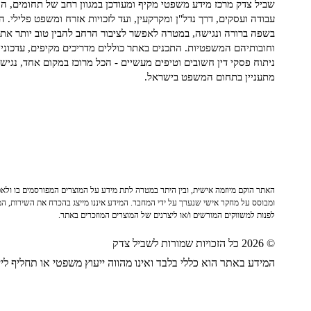
שביל צדק מרכז מידע משפטי מקיף ומעודכן במגוון רחב של תחומים, הח
עבודה ועסקים, דרך נדל"ן ומקרקעין, ועד לזכויות אזרח ומשפט פלילי. ה
בשפה ברורה ונגישה, במטרה לאפשר לציבור הרחב להבין טוב יותר את ז
וחובותיהם המשפטיות. התכנים באתר כוללים מדריכים מקיפים, עדכוני 
ניתוח פסקי דין חשובים וטיפים מעשיים - הכל מרוכז במקום אחד, נגיש ו
מתעניין בתחום המשפט בישראל.
האתר הוקם מיוזמה אישית, ובין היתר במטרה לתת מידע על המוצרים המפורסמים בו ולאפש
ומבוסס על מחקר אישי שנערך על ידי המחבר. המידע איננו מייצג בהכרח את השירות, המו
לפנות למשווקים המורשים ו/או ליצרנים של המוצרים המוזכרים באתר.
© 2026 כל הזכויות שמורות לשביל צדק
המידע באתר הוא כללי בלבד ואינו מהווה ייעוץ משפטי או תחליף לייע