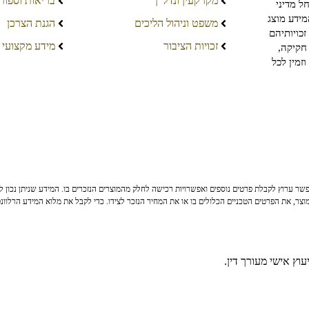
מקרקעין ונדל"ן
בריאות וספור
ל מדיני
מידע מוצג
משפט וניהול הליכים
הגנת הצרכן
כויותיהם
זכויות הציבור
מידע מקצועי
חקיקה,
זמין לכל
ר ערוץ לקבלת פרטים נוספים ואפשרויות רכישה לחלק מהמוצרים הנזכרים בו. המידע שניתן נכון לי
צר, את הפרטים הטכניים הכלולים בו או את המחיר הנזכר לצידו. כדי לקבל את מלוא המידע הרלוונ
וץ אישי מעורך דין.