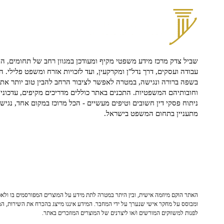
שביל צדק מרכז מידע משפטי מקיף ומעודכן במגוון רחב של תחומים, הח
עבודה ועסקים, דרך נדל"ן ומקרקעין, ועד לזכויות אזרח ומשפט פלילי. ה
בשפה ברורה ונגישה, במטרה לאפשר לציבור הרחב להבין טוב יותר את ז
וחובותיהם המשפטיות. התכנים באתר כוללים מדריכים מקיפים, עדכוני 
ניתוח פסקי דין חשובים וטיפים מעשיים - הכל מרוכז במקום אחד, נגיש ו
מתעניין בתחום המשפט בישראל.
האתר הוקם מיוזמה אישית, ובין היתר במטרה לתת מידע על המוצרים המפורסמים בו ולאפש
ומבוסס על מחקר אישי שנערך על ידי המחבר. המידע איננו מייצג בהכרח את השירות, המו
לפנות למשווקים המורשים ו/או ליצרנים של המוצרים המוזכרים באתר.