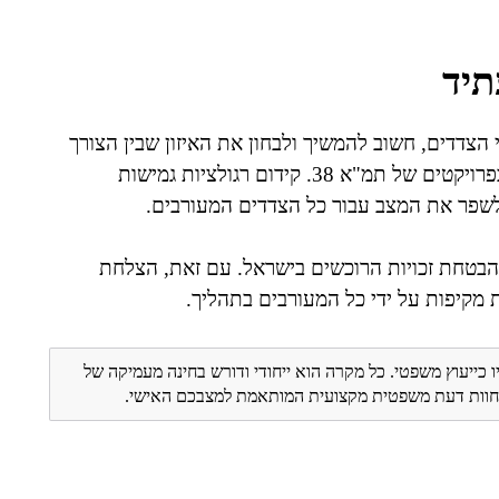
תיד
הצדדים, חשוב להמשיך ולבחון את האיזון שבין הצורך
בהגנה על רוכשי הדירות לבין יצירת קרקע נוחה ליזמים בפרויקטים של תמ"א 38. קידום רגולציות גמישות
לשפר את המצב עבור כל הצדדים המעורבים.
א 38 מהווה נדבך חשוב בהבטחת זכויות הרוכשים בישראל. עם זאת, הצלחת
 מקיפות על ידי כל המעורבים בתהליך.
ו כייעוץ משפטי. כל מקרה הוא ייחודי ודורש בחינה מעמיקה של
ת חוות דעת משפטית מקצועית המותאמת למצבכם האישי.