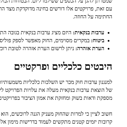
שמטרתן להגן על הכספים ששילמו ליזם. הבטוחות הבולט
עם זאת, פרויקטים אלו דורשים בחינה מדוקדקת מצד ה
החתימה על החוזה.
ערבות בנקאית:
היזם מציג ערבות בנקאית בגובה התש
ביטוח:
במקרים מסוימים, החוק מאפשר לספק פוליסת
הערת אזהרה:
ניתן לרשום הערת אזהרה לטובת רוכשי
היבטים כלכליים ופרקטיים
למנגנון ערבות חוק מכר יש השלכות כלכליות משמעותיו
של הוצאת ערבות בנקאית מעלה את עלויות הפרויקט ליז
מספקת ודאות בשוק ומחזקת את אמון הציבור בפרויקטים ש
חשוב לציין כי למרות שהחוק מעניק הגנה לרוכשים, הוא
קרובות יזמים קטנים מתקשים לעמוד בדרישות מימון אל