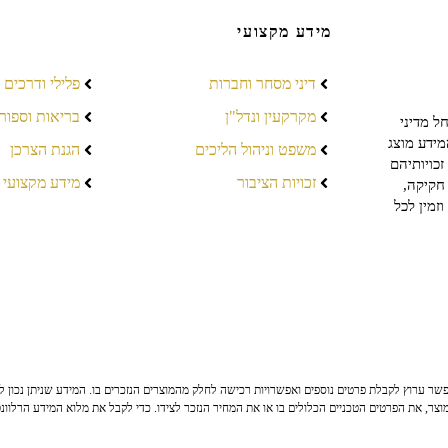
מידע מקצועי
דיני מסחר וחברות
פלילי ודרכים
מקרקעין ונדל"ן
בריאות וספור
ל מדיני
מידע מוצג
משפט וניהול הליכים
הגנת הצרכן
כויותיהם
זכויות הציבור
מידע מקצועי
חקיקה,
זמין לכל
ר ערוץ לקבלת פרטים נוספים ואפשרויות רכישה לחלק מהמוצרים הנזכרים בו. המידע שניתן נכון לי
צר, את הפרטים הטכניים הכלולים בו או את המחיר הנזכר לצידו. כדי לקבל את מלוא המידע הרלוונ