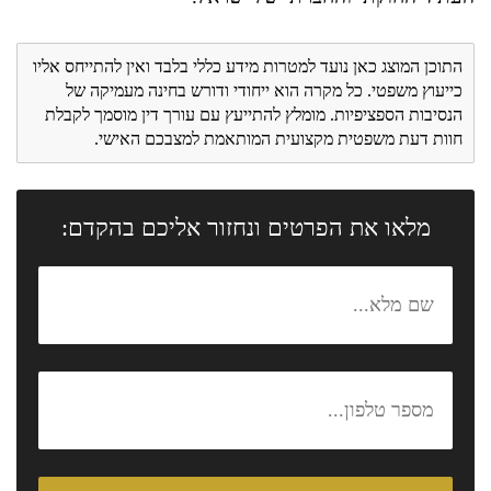
התוכן המוצג כאן נועד למטרות מידע כללי בלבד ואין להתייחס אליו
כייעוץ משפטי. כל מקרה הוא ייחודי ודורש בחינה מעמיקה של
הנסיבות הספציפיות. מומלץ להתייעץ עם עורך דין מוסמך לקבלת
חוות דעת משפטית מקצועית המותאמת למצבכם האישי.
מלאו את הפרטים ונחזור אליכם בהקדם: