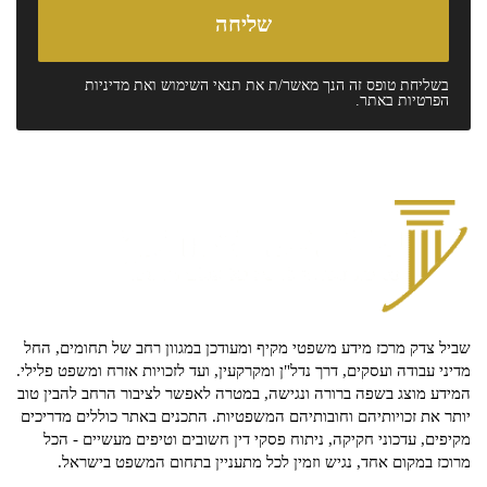
בשליחת טופס זה הנך מאשר/ת את
תנאי השימוש
ואת
מדיניות
הפרטיות
באתר.
שביל צדק מרכז מידע משפטי מקיף ומעודכן במגוון רחב של תחומים, החל
מדיני עבודה ועסקים, דרך נדל"ן ומקרקעין, ועד לזכויות אזרח ומשפט פלילי.
המידע מוצג בשפה ברורה ונגישה, במטרה לאפשר לציבור הרחב להבין טוב
יותר את זכויותיהם וחובותיהם המשפטיות. התכנים באתר כוללים מדריכים
מקיפים, עדכוני חקיקה, ניתוח פסקי דין חשובים וטיפים מעשיים - הכל
מרוכז במקום אחד, נגיש וזמין לכל מתעניין בתחום המשפט בישראל.