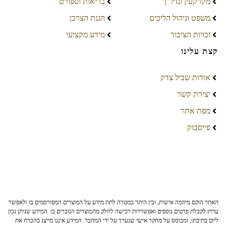
מקרקעין ונדל"ן
בריאות וספורט
משפט וניהול הליכים
הגנת הצרכן
זכויות הציבור
מידע מקצועי
קצת עלינו
אודות שביל צדק
יצירת קשר
מפת אתר
פייסבוק
האתר הוקם מיוזמה אישית, ובין היתר במטרה לתת מידע על המוצרים המפורסמים בו ולאפשר
ערוץ לקבלת פרטים נוספים ואפשרויות רכישה לחלק מהמוצרים הנזכרים בו. המידע שניתן נכון
ליום כתיבתו, ומבוסס על מחקר אישי שנערך על ידי המחבר. המידע איננו מייצג בהכרח את