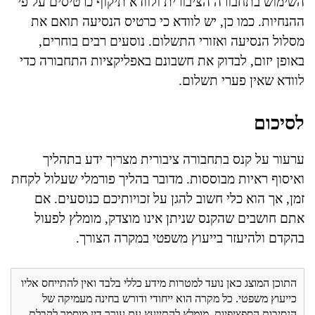
השימוש בתחבורה הציבורית ולוודא תיקוף כרטיסים על פי
ההנחיות. כמו כן, יש לוודא כי כרטיס הנסיעה תואם את
מסלול הנסיעה ואזורי התשלום. נוסעים רבים בוחרים,
באופן יזום, לבדוק את חשבונם באפליקציות התחבורה כדי
לוודא שאין פערי תשלום.
לסיכום
ערעור על קנס בתחבורה ציבורית מצריך ידע בתהליך
ואיסוף ראיות מבוססות. מדובר בהליך פורמלי שעלול לקחת
זמן, אך הוא כלי חשוב להגן על זכויותיכם כנוסעים. אם
אתם חושבים שהקנס שניתן אינו מוצדק, מומלץ לפעול
בהקדם ולהיעזר בייעוץ משפטי במקרה הצורך.
התוכן המוצג כאן נועד למטרות מידע כללי בלבד ואין להתייחס אליו
כייעוץ משפטי. כל מקרה הוא ייחודי ודורש בחינה מעמיקה של
הנסיבות הספציפיות. מומלץ להתייעץ עם עורך דין מוסמך לקבלת