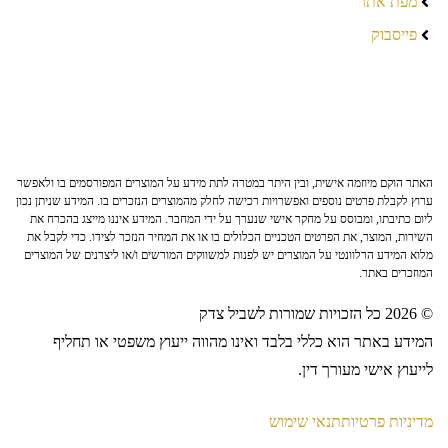
מפת אתר
פייסבוק
האתר הוקם מיוזמה אישית, ובין היתר במטרה לתת מידע על המוצרים המפורסמים בו ולאפשר
ערוץ לקבלת פרטים נוספים ואפשרויות רכישה לחלק מהמוצרים הנזכרים בו. המידע שניתן נכון
ליום כתיבתו, ומבוסס על מחקר אישי שנערך על ידי המחבר. המידע איננו מייצג בהכרח את
השירות, המוצר, את הפרטים הטכניים הכלולים בו או את המחיר הנזכר לצידו. כדי לקבל את
מלוא המידע הרלוונטי על המוצרים יש לפנות למשווקים המורשים ו/או ליצרנים של המוצרים
המוזכרים באתר.
© 2026 כל הזכויות שמורות לשביל צדק
המידע באתר הוא כללי בלבד ואינו מהווה ייעוץ משפטי או תחליף
לייעוץ אישי מעורך דין.
מדיניות פרטיות
תנאי שימוש