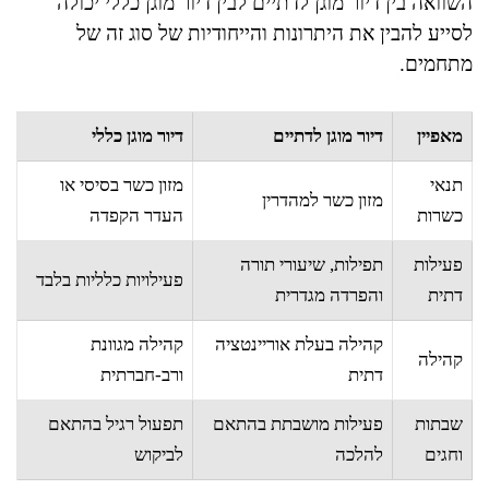
השוואה בין דיור מוגן לדתיים לבין דיור מוגן כללי יכולה
לסייע להבין את היתרונות והייחודיות של סוג זה של
מתחמים.
מאפיין
דיור מוגן לדתיים
דיור מוגן כללי
תנאי
מזון כשר בסיסי או
מזון כשר למהדרין
כשרות
העדר הקפדה
פעילות
תפילות, שיעורי תורה
פעילויות כלליות בלבד
דתית
והפרדה מגדרית
קהילה בעלת אוריינטציה
קהילה מגוונת
קהילה
דתית
ורב-חברתית
שבתות
פעילות מושבתת בהתאם
תפעול רגיל בהתאם
וחגים
להלכה
לביקוש