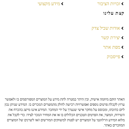
זכויות הציבור
מידע מקצועי
קצת עלינו
אודות שביל צדק
יצירת קשר
מפת אתר
פייסבוק
האתר הוקם מיוזמה אישית, ובין היתר במטרה לתת מידע על המוצרים המפורסמים בו ולאפשר
ערוץ לקבלת פרטים נוספים ואפשרויות רכישה לחלק מהמוצרים הנזכרים בו. המידע שניתן נכון
ליום כתיבתו, ומבוסס על מחקר אישי שנערך על ידי המחבר. המידע איננו מייצג בהכרח את
השירות, המוצר, את הפרטים הטכניים הכלולים בו או את המחיר הנזכר לצידו. כדי לקבל את
מלוא המידע הרלוונטי על המוצרים יש לפנות למשווקים המורשים ו/או ליצרנים של המוצרים
המוזכרים באתר.