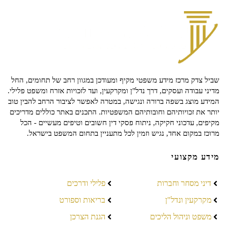
שביל צדק מרכז מידע משפטי מקיף ומעודכן במגוון רחב של תחומים, החל
מדיני עבודה ועסקים, דרך נדל"ן ומקרקעין, ועד לזכויות אזרח ומשפט פלילי.
המידע מוצג בשפה ברורה ונגישה, במטרה לאפשר לציבור הרחב להבין טוב
יותר את זכויותיהם וחובותיהם המשפטיות. התכנים באתר כוללים מדריכים
מקיפים, עדכוני חקיקה, ניתוח פסקי דין חשובים וטיפים מעשיים - הכל
מרוכז במקום אחד, נגיש וזמין לכל מתעניין בתחום המשפט בישראל.
מידע מקצועי
דיני מסחר וחברות
פלילי ודרכים
מקרקעין ונדל"ן
בריאות וספורט
משפט וניהול הליכים
הגנת הצרכן