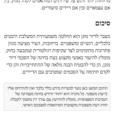
מרווחות יותר ודגש על שירותים המותאמים לקהל מגוון, בין
אם עצמאיים ובין אם דיירים סיעודיים.
סיכום
מעבר לדיור מוגן הוא החלטה משמעותית המשלבת היבטים
כלכליים, רגשיים ומשפטיים. ברחובות, העיר מציעה מגוון
פתרונות מתקדמים לצד שקיפות רגולטורית שנקבעה בחוק.
מומלץ להיעזר באנשי מקצוע בעת בחינה של הסכמי דיור
מוגן, הן כדי להבטיח הבנה מלאה של ההתחייבויות והן כדי
לקדם חתימה על הסכמים שמטיבים עם הדיירים.
התוכן המוצג כאן נועד למטרות מידע כללי בלבד ואין להתייחס אליו
כייעוץ משפטי. כל מקרה הוא ייחודי ודורש בחינה מעמיקה של
הנסיבות הספציפיות. מומלץ להתייעץ עם עורך דין מוסמך לקבלת
חוות דעת משפטית מקצועית המותאמת למצבכם האישי.