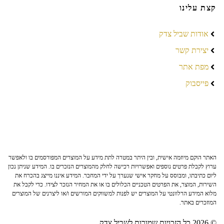
קצת עלינו
אודות שביל צדק
יצירת קשר
מפת אתר
פייסבוק
האתר הוקם מיוזמה אישית, ובין היתר במטרה לתת מידע על המוצרים המפורסמים בו ולאפשר
ערוץ לקבלת פרטים נוספים ואפשרויות רכישה לחלק מהמוצרים הנזכרים בו. המידע שניתן נכון
ליום כתיבתו, ומבוסס על מחקר אישי שנערך על ידי המחבר. המידע איננו מייצג בהכרח את
השירות, המוצר, את הפרטים הטכניים הכלולים בו או את המחיר הנזכר לצידו. כדי לקבל את
מלוא המידע הרלוונטי על המוצרים יש לפנות למשווקים המורשים ו/או ליצרנים של המוצרים
המוזכרים באתר.
© 2026 כל הזכויות שמורות לשביל צדק