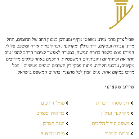
שביל צדק מרכז מידע משפטי מקיף ומעודכן במגוון רחב של תחומים, החל
מדיני עבודה ועסקים, דרך נדל"ן ומקרקעין, ועד לזכויות אזרח ומשפט פלילי.
המידע מוצג בשפה ברורה ונגישה, במטרה לאפשר לציבור הרחב להבין טוב
יותר את זכויותיהם וחובותיהם המשפטיות. התכנים באתר כוללים מדריכים
מקיפים, עדכוני חקיקה, ניתוח פסקי דין חשובים וטיפים מעשיים - הכל
מרוכז במקום אחד, נגיש וזמין לכל מתעניין בתחום המשפט בישראל.
מידע מקצועי
דיני מסחר וחברות
פלילי ודרכים
מקרקעין ונדל"ן
בריאות וספורט
משפט וניהול הליכים
הגנת הצרכן
זכויות הציבור
מידע מקצועי