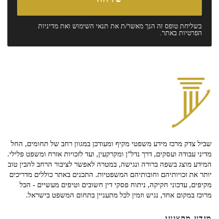
בשליחת טופס זה הנך מאשר/ת את
תנאי השימוש
ואת
מדיניות
הפרטיות
באתר.
שביל צדק מרכז מידע משפטי מקיף ומעודכן במגוון רחב של תחומים, החל
מדיני עבודה ועסקים, דרך נדל"ן ומקרקעין, ועד לזכויות אזרח ומשפט פלילי.
המידע מוצג בשפה ברורה ונגישה, במטרה לאפשר לציבור הרחב להבין טוב
יותר את זכויותיהם וחובותיהם המשפטיות. התכנים באתר כוללים מדריכים
מקיפים, עדכוני חקיקה, ניתוח פסקי דין חשובים וטיפים מעשיים - הכל
מרוכז במקום אחד, נגיש וזמין לכל מתעניין בתחום המשפט בישראל.
מידע מקצועי